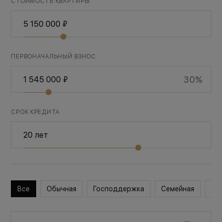
СТОИМОСТЬ КВАРТИРЫ
ПЕРВОНАЧАЛЬНЫЙ ВЗНОС
30%
СРОК КРЕДИТА
Все
Обычная
Господдержка
Семейная
Во