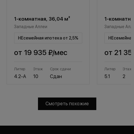
1-комнатная, 36,04 м²
1-комнатная
Западные Аллеи
Западные Алл
НЕсемейная ипотека от 2,5%
НЕсемейная 
от
19 935 ₽
/мес
от
21 35
Литер
Этаж
Срок сдачи
Литер
Этаж
4.2-А
10
Сдан
5.1
2
Смотреть похожие