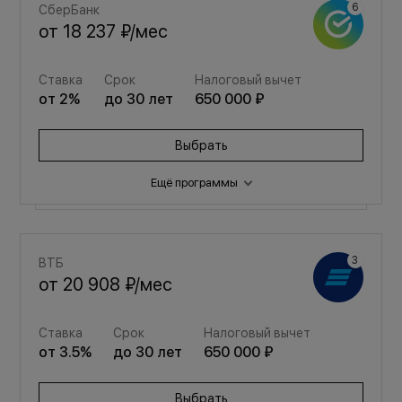
СберБанк
от
18 237 ₽
/мес
Ставка
Срок
Налоговый вычет
от
2
%
до
30
лет
650 000 ₽
Выбрать
Ещё программы
Семейная
ВТБ
от
24 420 ₽
/мес
от
20 908 ₽
/мес
Ставка
Срок
Налоговый вычет
Ставка
Срок
Налоговый вычет
от
3.5
%
до
30
лет
650 000 ₽
от
3.5
%
до
30
лет
650 000 ₽
Выбрать
Выбрать