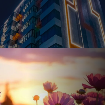
Ставка
Обычная
от
17.5
%
от
53 595 ₽
/мес
Налоговый 
650 000 ₽