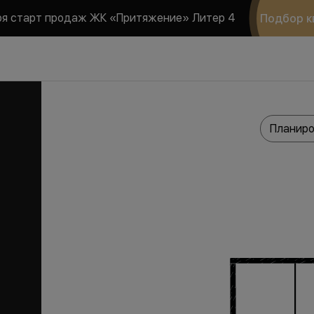
ря старт продаж ЖК «Притяжение» Литер 4
Подбор к
Планиро