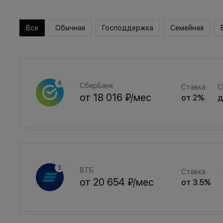
Все
Обычная
Господдержка
Семейная
СберБанк
Ставка
С
от
18 016 ₽
/мес
от
2
%
Семейная
Ставка
ВТБ
Ставка
от
24 124 ₽
/мес
от
3.5
%
от
20 654 ₽
/мес
от
3.5
%