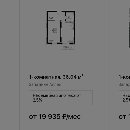
1-комнатная, 36,04 м²
1-ко
Западные Аллеи
Запа
НЕсемейная ипотека от
НЕс
2,5%
2,5
от
19 935 ₽
/мес
от