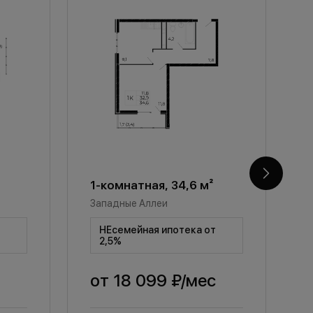
1-комнатная, 34,6 м²
1
Западные Аллеи
З
т
НЕсемейная ипотека от
2,5%
от
18 099 ₽
/мес