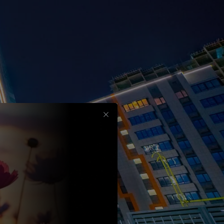
Срок
до
30
лет
Выбрать
вычет