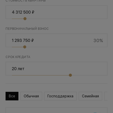
СТОИМОСТЬ КВАРТИРЫ
ПЕРВОНАЧАЛЬНЫЙ ВЗНОС
30%
СРОК КРЕДИТА
Все
Обычная
Господдержка
Семейная
Во