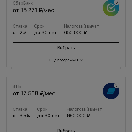
СберБанк
от
15 271 ₽
/мес
Ставка
Срок
Налоговый вычет
от
2
%
до
30
лет
650 000 ₽
Выбрать
Ещё программы
Семейная
ВТБ
от
20 449 ₽
/мес
от
17 508 ₽
/мес
Ставка
Срок
Налоговый вычет
Ставка
Срок
Налоговый вычет
от
3.5
%
до
30
лет
650 000 ₽
от
3.5
%
до
30
лет
650 000 ₽
Выбрать
Выбрать