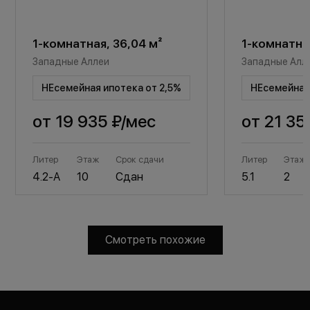
1-комнатная, 36,04 м²
1-комнатная
Западные Аллеи
Западные Алл
НЕсемейная ипотека от 2,5%
НЕсемейная 
от
19 935 ₽
/мес
от
21 35
Литер
Этаж
Срок сдачи
Литер
Этаж
4.2-А
10
Сдан
5.1
2
Смотреть похожие