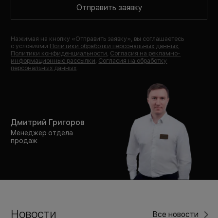
Отправить заявку
Нажимая на кнопку «
Отправить заявку
», вы соглашаетесь
с условиями
Политики обработки персональных данных
,
Политики конфиденциальности
,
Согласия на рекламно-
информационные рассылки
,
Согласия на обработку
персональных данных
.
Дмитрий Григоров
Менеджер отдела
продаж
Новости
Все новости