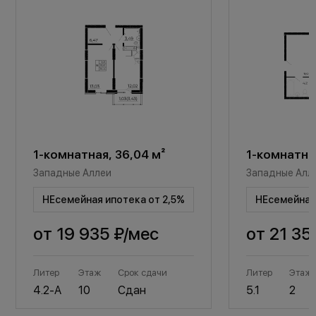
1-комнатная, 36,04 м²
1-комнатная
Западные Аллеи
Западные Алл
НЕсемейная ипотека от 2,5%
НЕсемейная 
от
19 935 ₽
/мес
от
21 35
Литер
Этаж
Срок сдачи
Литер
Этаж
4.2-А
10
Сдан
5.1
2