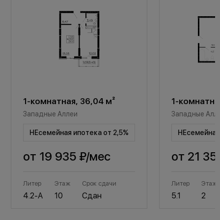
1-комнатная, 36,04 м²
1-комнатная
Западные Аллеи
Западные Алл
НЕсемейная ипотека от 2,5%
НЕсемейная 
от
19 935 ₽
/мес
от
21 35
Литер
Этаж
Срок сдачи
Литер
Этаж
4.2-А
10
Сдан
5.1
2