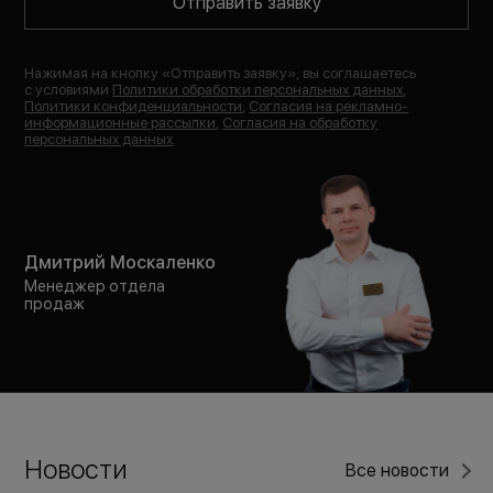
Отправить заявку
Нажимая на кнопку «
Отправить заявку
», вы соглашаетесь
с условиями
Политики обработки персональных данных
,
Политики конфиденциальности
,
Согласия на рекламно-
информационные рассылки
,
Согласия на обработку
персональных данных
.
Дмитрий Москаленко
Менеджер отдела
продаж
Новости
Все новости