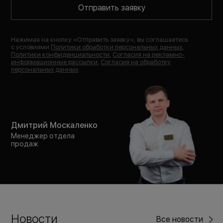
Отправить заявку
Нажимая на кнопку «
Отправить заявку
», вы соглашаетесь
с условиями
Политики обработки персональных данных
,
Политики конфиденциальности
,
Согласия на рекламно-
информационные рассылки
,
Согласия на обработку
персональных данных
.
Дмитрий Москаленко
Менеджер отдела
продаж
Новости
Все новости