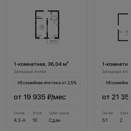
1-комнатная, 36,04 м²
1-комнатная
Западные Аллеи
Западные Алл
НЕсемейная ипотека от 2,5%
НЕсемейная 
от
19 935 ₽
/мес
от
21 35
Литер
Этаж
Срок сдачи
Литер
Этаж
4.2-А
10
Сдан
5.1
2