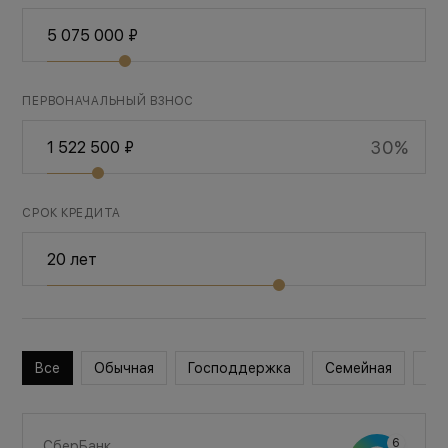
ПЕРВОНАЧАЛЬНЫЙ ВЗНОС
30%
СРОК КРЕДИТА
Все
Обычная
Господдержка
Семейная
Во
СберБанк