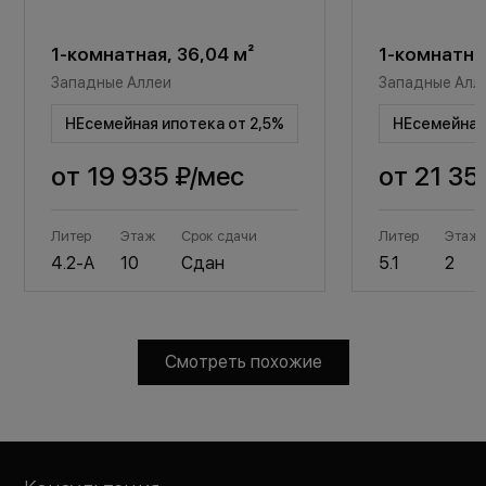
1-комнатная, 36,04 м²
1-комнатная
Западные Аллеи
Западные Алл
НЕсемейная ипотека от 2,5%
НЕсемейная 
от
19 935 ₽
/мес
от
21 35
Литер
Этаж
Срок сдачи
Литер
Этаж
4.2-А
10
Сдан
5.1
2
Смотреть похожие