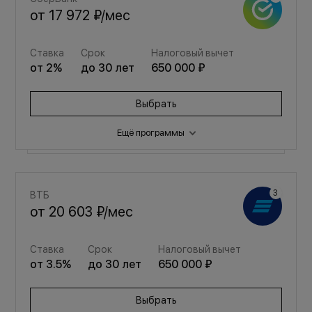
от
17 972 ₽
/мес
Ставка
Срок
Налоговый вычет
от
2
%
до
30
лет
650 000 ₽
Выбрать
Ещё программы
Семейная
ВТБ
от
24 064 ₽
/мес
от
20 603 ₽
/мес
Ставка
Срок
Налоговый вычет
Ставка
Срок
Налоговый вычет
от
3.5
%
до
30
лет
650 000 ₽
от
3.5
%
до
30
лет
650 000 ₽
Выбрать
Выбрать