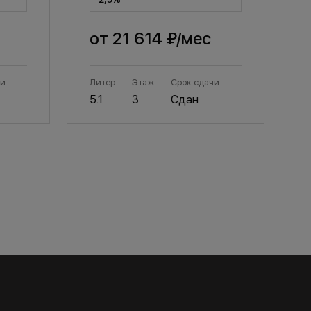
от
21 614 ₽
/мес
чи
Литер
Этаж
Срок сдачи
Л
5.1
3
Сдан
5