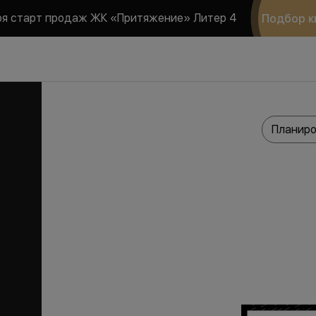
ря старт продаж ЖК «Притяжение» Литер 4
Подбор к
Планиро