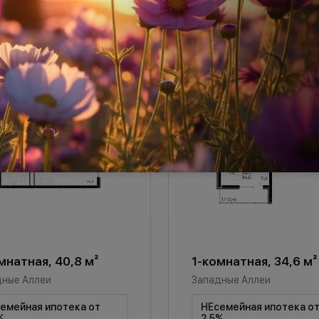
мнатная, 40,8 м²
1-комнатная, 34,6 м²
дные Аллеи
Западные Аллеи
емейная ипотека от
НЕсемейная ипотека о
%
2,5%