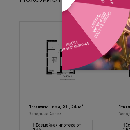
1-комнатная, 36,04 м²
1-ко
Западные Аллеи
Запа
НЕсемейная ипотека от
НЕс
2,5%
2,5