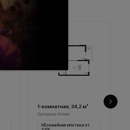
1-комнатная, 34,2 м²
1
Западные Аллеи
З
т
НЕсемейная ипотека от
2,5%