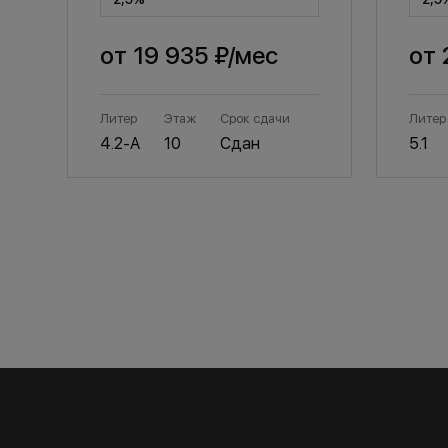
от
19 935 ₽
/мес
от
Литер
Этаж
Срок сдачи
Литер
4.2-А
10
Сдан
5.1