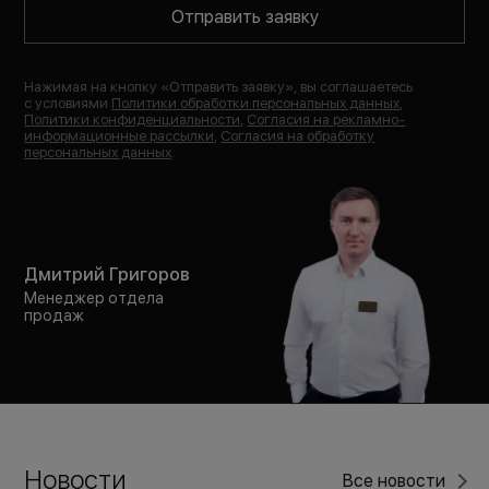
Отправить заявку
Нажимая на кнопку «
Отправить заявку
», вы соглашаетесь
с условиями
Политики обработки персональных данных
,
Политики конфиденциальности
,
Согласия на рекламно-
информационные рассылки
,
Согласия на обработку
персональных данных
.
Дмитрий Григоров
Менеджер отдела
продаж
Новости
Все новости