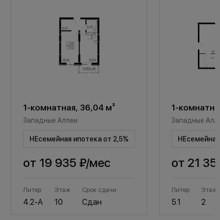
1-комнатная, 36,04 м²
1-комнатная
Западные Аллеи
Западные Алл
НЕсемейная ипотека от 2,5%
НЕсемейная 
от
19 935 ₽
/мес
от
21 35
Литер
Этаж
Срок сдачи
Литер
Этаж
4.2-А
10
Сдан
5.1
2