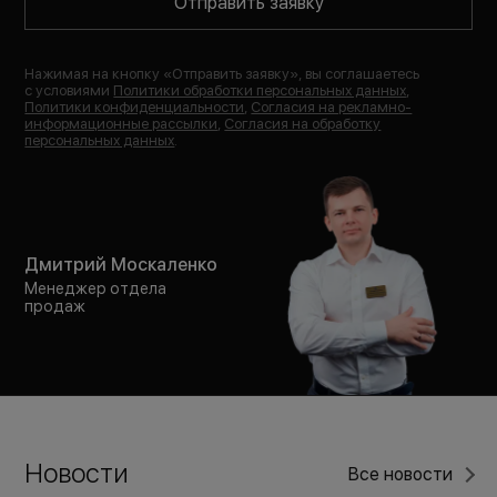
Отправить заявку
Нажимая на кнопку «
Отправить заявку
», вы соглашаетесь
с условиями
Политики обработки персональных данных
,
Политики конфиденциальности
,
Согласия на рекламно-
информационные рассылки
,
Согласия на обработку
персональных данных
.
Дмитрий Москаленко
Менеджер отдела
продаж
Новости
Все новости