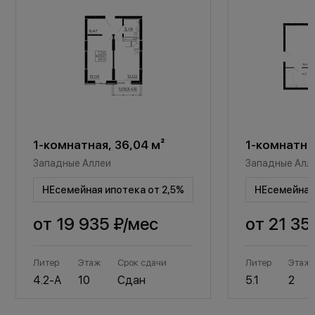
1-комнатная, 36,04 м²
1-комнатная
Западные Аллеи
Западные Алл
НЕсемейная ипотека от 2,5%
НЕсемейная 
от
19 935 ₽
/мес
от
21 35
Литер
Этаж
Срок сдачи
Литер
Этаж
4.2-А
10
Сдан
5.1
2