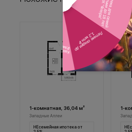
1-комнатная, 36,04 м²
1-ко
Западные Аллеи
Запа
НЕсемейная ипотека от
НЕс
2,5%
2,5