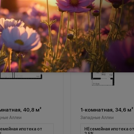
мнатная, 40,8 м²
1-комнатная, 34,6 м²
дные Аллеи
Западные Аллеи
емейная ипотека от
НЕсемейная ипотека о
%
2,5%