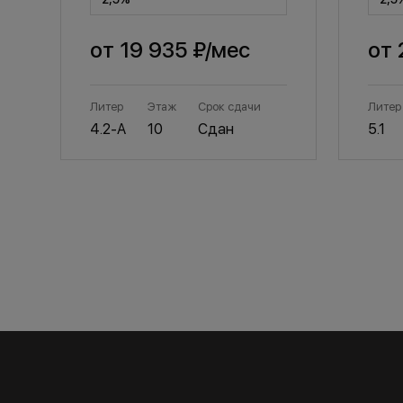
от
19 935 ₽
/мес
от
Литер
Этаж
Срок сдачи
Литер
4.2-А
10
Сдан
5.1