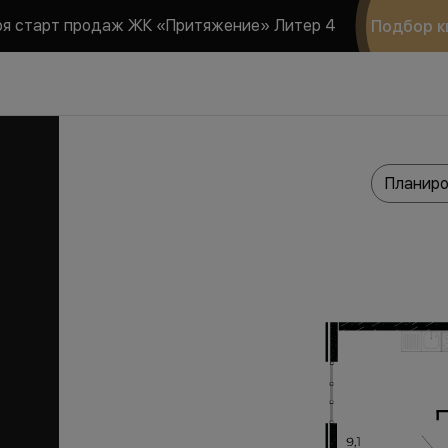
ря старт продаж ЖК «Притяжение» Литер 4
Подбор к
Планиро