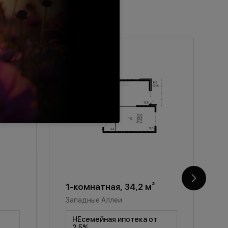
1-комнатная, 34,2 м²
1
Западные Аллеи
З
т
НЕсемейная ипотека от
2,5%