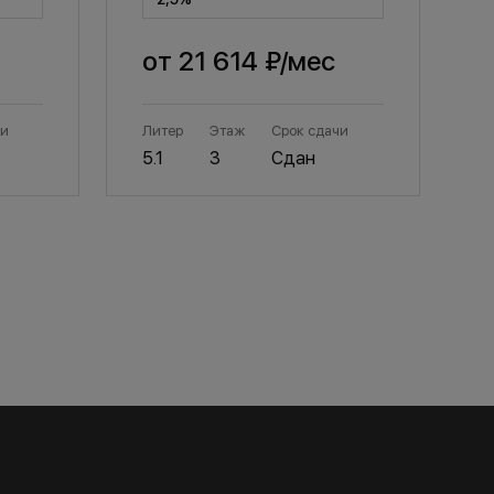
от
21 614 ₽
/мес
чи
Литер
Этаж
Срок сдачи
Л
5.1
3
Сдан
5