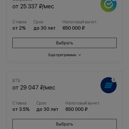
от
25 337 ₽
/мес
Ставка
Срок
Налоговый вычет
от
2
%
до
30
лет
650 000 ₽
Выбрать
Ещё программы
Семейная
ВТБ
от
33 927 ₽
/мес
от
29 047 ₽
/мес
Ставка
Срок
Налоговый вычет
Ставка
Срок
Налоговый вычет
от
3.5
%
до
30
лет
650 000 ₽
от
3.5
%
до
30
лет
650 000 ₽
Выбрать
Выбрать