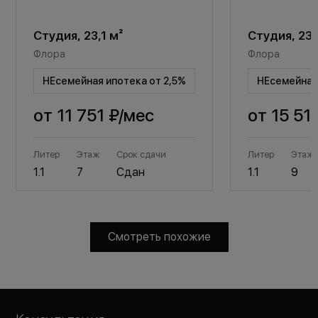
Студия, 23,1 м²
Студия, 23,
Флора
Флора
НЕсемейная ипотека от 2,5%
НЕсемейная 
от
11 751 ₽
/мес
от
15 51
Литер
Этаж
Срок сдачи
Литер
Этаж
1.1
7
Сдан
1.1
9
Смотреть похожие