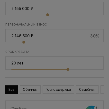
ПЕРВОНАЧАЛЬНЫЙ ВЗНОС
30%
СРОК КРЕДИТА
Все
Обычная
Господдержка
Семейная
Во
СберБанк