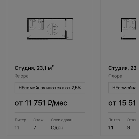
Студия, 23,1 м²
Студия, 23,
Флора
Флора
НЕсемейная ипотека от 2,5%
НЕсемейная 
от
11 751 ₽
/мес
от
15 51
Литер
Этаж
Срок сдачи
Литер
Этаж
1.1
7
Сдан
1.1
9