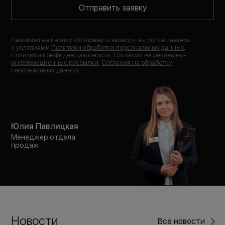
Отправить заявку
Нажимая на кнопку «
Отправить заявку
», вы соглашаетесь
с условиями
Политики обработки персональных данных
,
Политики конфиденциальности
,
Согласия на рекламно-
информационные рассылки
,
Согласия на обработку
персональных данных
.
Юлия Павлицкая
Менеджер отдела
продаж
Новости
Все новости