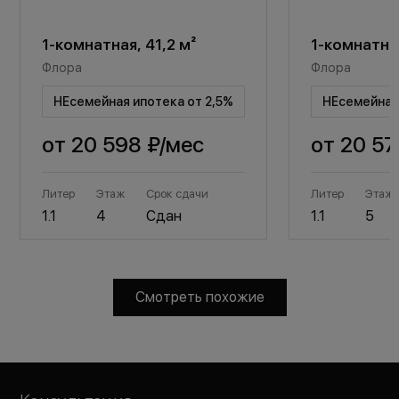
1-комнатная, 41,2 м²
1-комнатная
Флора
Флора
НЕсемейная ипотека от 2,5%
НЕсемейная 
от
20 598 ₽
/мес
от
20 57
Литер
Этаж
Срок сдачи
Литер
Этаж
1.1
4
Сдан
1.1
5
Смотреть похожие