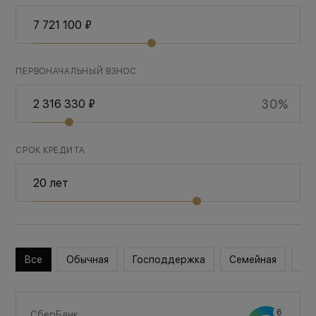
ПЕРВОНАЧАЛЬНЫЙ ВЗНОС
30%
СРОК КРЕДИТА
Все
Обычная
Господдержка
Семейная
Во
СберБанк