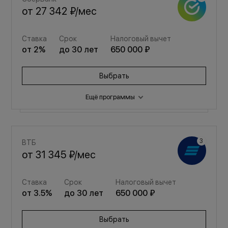
от
27 342 ₽
/мес
Ставка
Срок
Налоговый вычет
от
2
%
до
30
лет
650 000 ₽
Выбрать
Ещё программы
Семейная
ВТБ
от
36 612 ₽
/мес
от
31 345 ₽
/мес
Ставка
Срок
Налоговый вычет
Ставка
Срок
Налоговый вычет
от
3.5
%
до
30
лет
650 000 ₽
от
3.5
%
до
30
лет
650 000 ₽
Выбрать
Выбрать