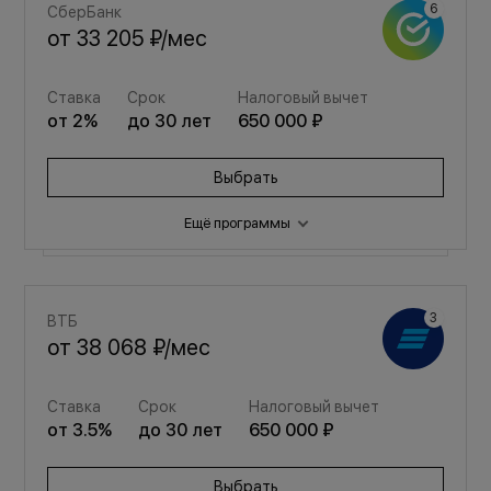
СберБанк
от
33 205 ₽
/мес
Ставка
Срок
Налоговый вычет
от
2
%
до
30
лет
650 000 ₽
Выбрать
Ещё программы
Семейная
ВТБ
от
44 463 ₽
/мес
от
38 068 ₽
/мес
Ставка
Срок
Налоговый вычет
Ставка
Срок
Налоговый вычет
от
3.5
%
до
30
лет
650 000 ₽
от
3.5
%
до
30
лет
650 000 ₽
Выбрать
Выбрать