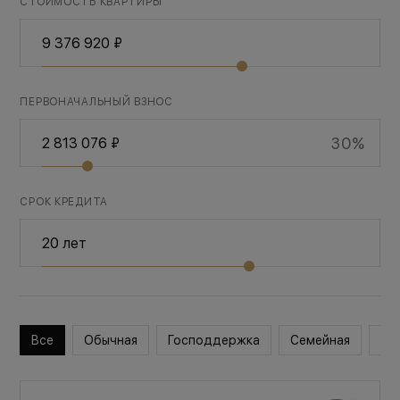
СТОИМОСТЬ КВАРТИРЫ
ПЕРВОНАЧАЛЬНЫЙ ВЗНОС
30%
СРОК КРЕДИТА
Все
Обычная
Господдержка
Семейная
Во