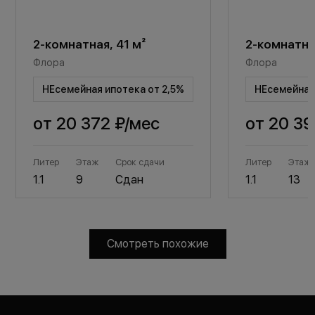
2-комнатная, 41 м²
2-комнатная
Флора
Флора
НЕсемейная ипотека от 2,5%
НЕсемейная 
от
20 372 ₽
/мес
от
20 39
Литер
Этаж
Срок сдачи
Литер
Этаж
1.1
9
Сдан
1.1
13
Смотреть похожие