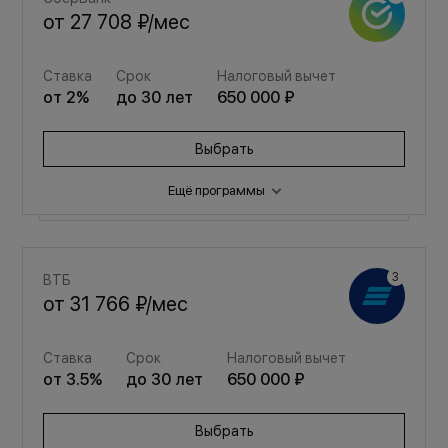
от
27 708 ₽
/мес
Ставка
Срок
Налоговый вычет
от
2
%
до
30
лет
650 000 ₽
Выбрать
Ещё программы
Семейная
ВТБ
от
37 102 ₽
/мес
от
31 766 ₽
/мес
Ставка
Срок
Налоговый вычет
Ставка
Срок
Налоговый вычет
от
3.5
%
до
30
лет
650 000 ₽
от
3.5
%
до
30
лет
650 000 ₽
Выбрать
Выбрать