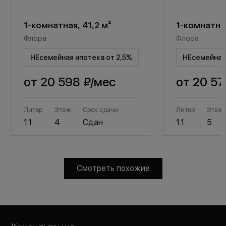
1-комнатная, 41,2 м²
1-комнатная
Флора
Флора
НЕсемейная ипотека от 2,5%
НЕсемейная 
от
20 598 ₽
/мес
от
20 57
Литер
Этаж
Срок сдачи
Литер
Этаж
1.1
4
Сдан
1.1
5
Смотреть похожие