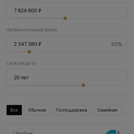
ПЕРВОНАЧАЛЬНЫЙ ВЗНОС
30%
СРОК КРЕДИТА
Все
Обычная
Господдержка
Семейная
Во
СберБанк