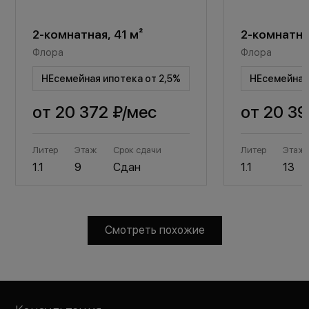
2-комнатная, 41 м²
2-комнатная
Флора
Флора
НЕсемейная ипотека от 2,5%
НЕсемейная 
от
20 372 ₽
/мес
от
20 39
Литер
Этаж
Срок сдачи
Литер
Этаж
1.1
9
Сдан
1.1
13
Смотреть похожие