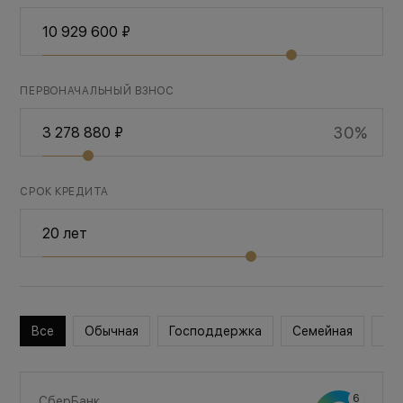
ПЕРВОНАЧАЛЬНЫЙ ВЗНОС
30%
СРОК КРЕДИТА
Все
Обычная
Господдержка
Семейная
Во
СберБанк