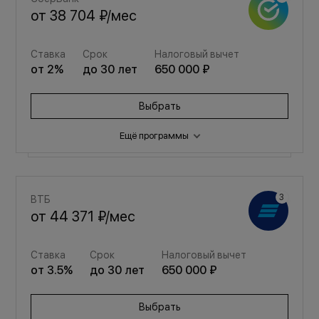
от
38 704 ₽
/мес
Ставка
Срок
Налоговый вычет
от
2
%
до
30
лет
650 000 ₽
Выбрать
Ещё программы
Семейная
ВТБ
от
51 825 ₽
/мес
от
44 371 ₽
/мес
Ставка
Срок
Налоговый вычет
Ставка
Срок
Налоговый вычет
от
3.5
%
до
30
лет
650 000 ₽
от
3.5
%
до
30
лет
650 000 ₽
Выбрать
Выбрать