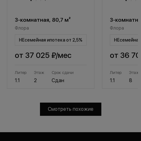
3-комнатная, 80,7 м²
3-комнатная
Флора
Флора
НЕсемейная ипотека от 2,5%
НЕсемейная 
от
37 025 ₽
/мес
от
36 70
Литер
Этаж
Срок сдачи
Литер
Этаж
1.1
2
Сдан
1.1
8
Смотреть похожие