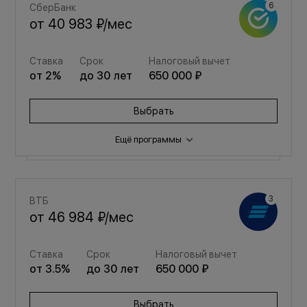
СберБанк
от
40 983 ₽
/мес
Ставка
Срок
Налоговый вычет
от
2
%
до
30
лет
650 000 ₽
Выбрать
Ещё программы
Семейная
ВТБ
от
54 878 ₽
/мес
от
46 984 ₽
/мес
Ставка
Срок
Налоговый вычет
Ставка
Срок
Налоговый вычет
от
3.5
%
до
30
лет
650 000 ₽
от
3.5
%
до
30
лет
650 000 ₽
Выбрать
Выбрать