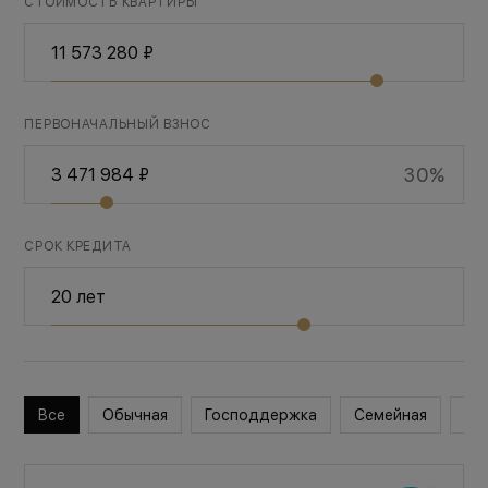
СТОИМОСТЬ КВАРТИРЫ
ПЕРВОНАЧАЛЬНЫЙ ВЗНОС
30%
СРОК КРЕДИТА
Все
Обычная
Господдержка
Семейная
Во