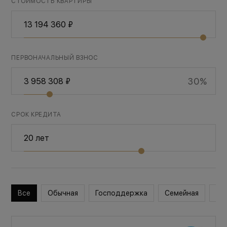
СТОИМОСТЬ КВАРТИРЫ
ПЕРВОНАЧАЛЬНЫЙ ВЗНОС
30%
СРОК КРЕДИТА
Все
Обычная
Господдержка
Семейная
Во