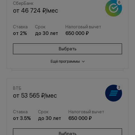
СберБанк
от
46 724 ₽
/мес
Ставка
Срок
Налоговый вычет
от
2
%
до
30
лет
650 000 ₽
Выбрать
Ещё программы
Семейная
ВТБ
от
62 564 ₽
/мес
от
53 565 ₽
/мес
Ставка
Срок
Налоговый вычет
Ставка
Срок
Налоговый вычет
от
3.5
%
до
30
лет
650 000 ₽
от
3.5
%
до
30
лет
650 000 ₽
Выбрать
Выбрать