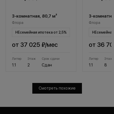
3-комнатная, 80,7 м²
3-комнатная
Флора
Флора
НЕсемейная ипотека от 2,5%
НЕсемейная 
от
37 025 ₽
/мес
от
36 70
Литер
Этаж
Срок сдачи
Литер
Этаж
1.1
2
Сдан
1.1
8
Смотреть похожие