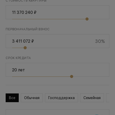
СТОИМОСТЬ КВАРТИРЫ
ПЕРВОНАЧАЛЬНЫЙ ВЗНОС
30%
СРОК КРЕДИТА
Все
Обычная
Господдержка
Семейная
Во