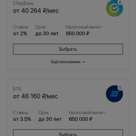
СберБанк
от
40 264 ₽
/мес
Ставка
Срок
Налоговый вычет
от
2
%
до
30
лет
650 000 ₽
Выбрать
Ещё программы
Семейная
ВТБ
от
53 915 ₽
/мес
от
46 160 ₽
/мес
Ставка
Срок
Налоговый вычет
Ставка
Срок
Налоговый вычет
от
3.5
%
до
30
лет
650 000 ₽
от
3.5
%
до
30
лет
650 000 ₽
Выбрать
Выбрать