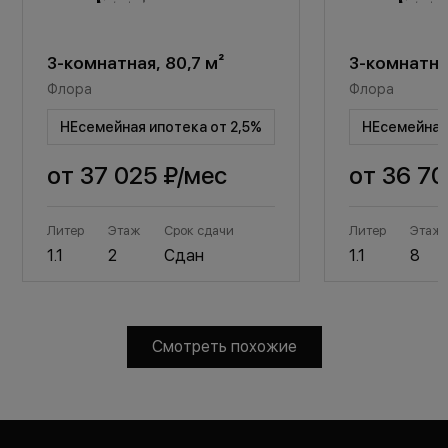
3-комнатная, 80,7 м²
3-комнатная
Флора
Флора
НЕсемейная ипотека от 2,5%
НЕсемейная 
от
37 025 ₽
/мес
от
36 70
Литер
Этаж
Срок сдачи
Литер
Этаж
1.1
2
Сдан
1.1
8
Смотреть похожие