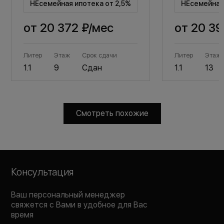
НЕсемейная ипотека от 2,5%
НЕсемейная 
от
20 372 ₽
/мес
от
20 39
Литер
Этаж
Срок сдачи
Литер
Этаж
1.1
9
Сдан
1.1
13
Смотреть похожие
Консультация
Ваш персональный менеджер
свяжется с Вами в удобное для Вас
время