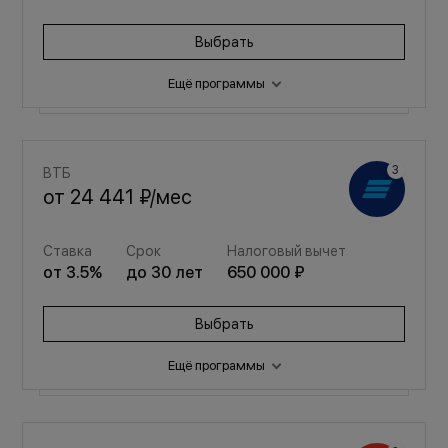
Выбрать
Ещё программы
Семейная
ВТБ
от
28 547 ₽
/мес
от
24 441 ₽
/мес
Ставка
Срок
Налоговый вычет
Ставка
Срок
Налоговый вычет
от
3.5
%
до
30
лет
650 000 ₽
от
3.5
%
до
30
лет
650 000 ₽
Выбрать
Выбрать
Ещё программы
Семейная
от
27 812 ₽
/мес
Семейная