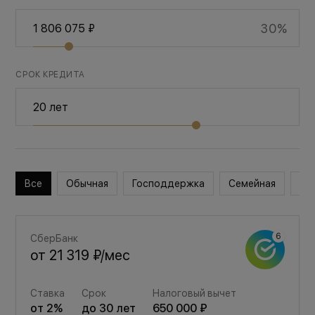
30%
СРОК КРЕДИТА
Все
Обычная
Господдержка
Семейная
Во
СберБанк
от
21 319 ₽
/мес
Ставка
Срок
Налоговый вычет
от
2
%
до
30
лет
650 000 ₽