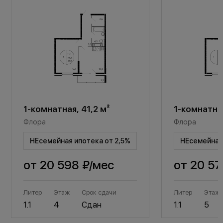
1-комнатная, 41,2 м²
1-комнатная
Флора
Флора
НЕсемейная ипотека от 2,5%
НЕсемейная 
от
20 598 ₽
/мес
от
20 57
Литер
Этаж
Срок сдачи
Литер
Этаж
1.1
4
Сдан
1.1
5