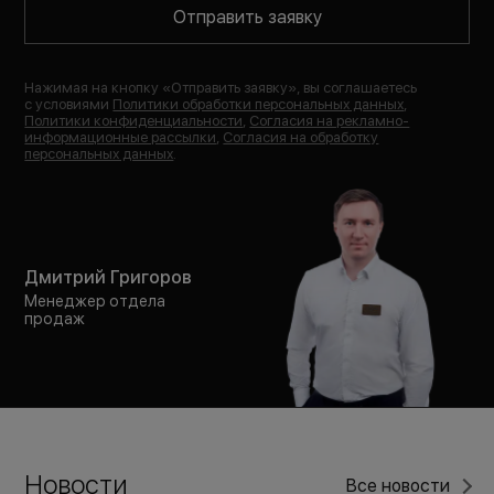
Отправить заявку
Нажимая на кнопку «
Отправить заявку
», вы соглашаетесь
с условиями
Политики обработки персональных данных
,
Политики конфиденциальности
,
Согласия на рекламно-
информационные рассылки
,
Согласия на обработку
персональных данных
.
Дмитрий Григоров
Менеджер отдела
продаж
Новости
Все новости