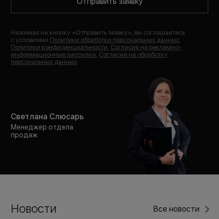
Отправить заявку
Нажимая на кнопку «
Отправить заявку
», вы соглашаетесь
с условиями
Политики обработки персональных данных
,
Политики конфиденциальности
,
Согласия на рекламно-
информационные рассылки
,
Согласия на обработку
персональных данных
.
Светлана Слюсарь
Менеджер отдела
продаж
Новости
Все новости