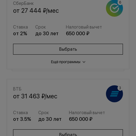
СберБанк
от
27 444 ₽
/мес
Ставка
Срок
Налоговый вычет
от
2
%
до
30
лет
650 000 ₽
Выбрать
Ещё программы
Семейная
ВТБ
от
36 749 ₽
/мес
от
31 463 ₽
/мес
Ставка
Срок
Налоговый вычет
Ставка
Срок
Налоговый вычет
от
3.5
%
до
30
лет
650 000 ₽
от
3.5
%
до
30
лет
650 000 ₽
Выбрать
Выбрать