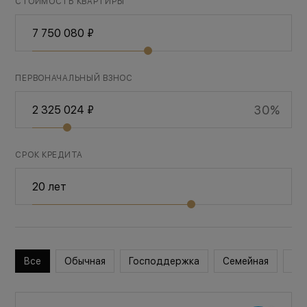
СТОИМОСТЬ КВАРТИРЫ
ПЕРВОНАЧАЛЬНЫЙ ВЗНОС
30%
СРОК КРЕДИТА
Все
Обычная
Господдержка
Семейная
Во