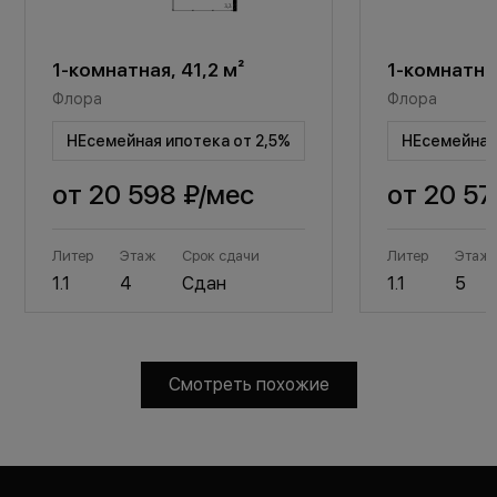
1-комнатная, 41,2 м²
1-комнатная
Флора
Флора
НЕсемейная ипотека от 2,5%
НЕсемейная 
от
20 598 ₽
/мес
от
20 57
Литер
Этаж
Срок сдачи
Литер
Этаж
1.1
4
Сдан
1.1
5
Смотреть похожие