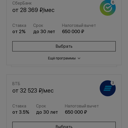
СберБанк
от
28 369 ₽
/мес
Ставка
Срок
Налоговый вычет
от
2
%
до
30
лет
650 000 ₽
Выбрать
Ещё программы
Семейная
ВТБ
от
37 987 ₽
/мес
от
32 523 ₽
/мес
Ставка
Срок
Налоговый вычет
Ставка
Срок
Налоговый вычет
от
3.5
%
до
30
лет
650 000 ₽
от
3.5
%
до
30
лет
650 000 ₽
Выбрать
Выбрать