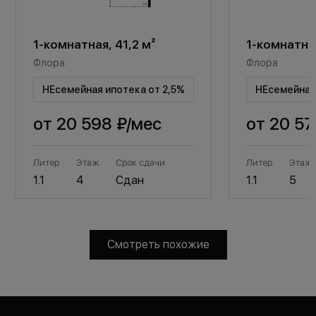
1-комнатная, 41,2 м²
1-комнатная
Флора
Флора
НЕсемейная ипотека от 2,5%
НЕсемейная 
от
20 598 ₽
/мес
от
20 57
Литер
Этаж
Срок сдачи
Литер
Этаж
1.1
4
Сдан
1.1
5
Смотреть похожие