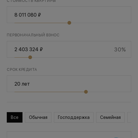
СТОИМОСТЬ КВАРТИРЫ
ПЕРВОНАЧАЛЬНЫЙ ВЗНОС
30%
СРОК КРЕДИТА
Все
Обычная
Господдержка
Семейная
Во