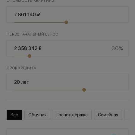
СТОИМОСТЬ КВАРТИРЫ
ПЕРВОНАЧАЛЬНЫЙ ВЗНОС
30%
СРОК КРЕДИТА
Все
Обычная
Господдержка
Семейная
Во