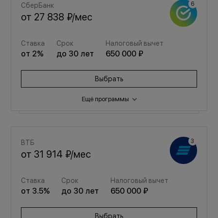
СберБанк
от
27 838 ₽
/мес
Ставка
Срок
Налоговый вычет
от
2
%
до
30
лет
650 000 ₽
Выбрать
Ещё программы
Семейная
ВТБ
от
37 276 ₽
/мес
от
31 914 ₽
/мес
Ставка
Срок
Налоговый вычет
Ставка
Срок
Налоговый вычет
от
3.5
%
до
30
лет
650 000 ₽
от
3.5
%
до
30
лет
650 000 ₽
Выбрать
Выбрать