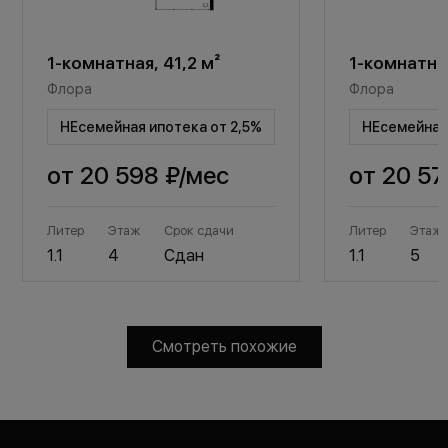
1-комнатная, 41,2 м²
1-комнатная
Флора
Флора
НЕсемейная ипотека от 2,5%
НЕсемейная 
от
20 598 ₽
/мес
от
20 57
Литер
Этаж
Срок сдачи
Литер
Этаж
1.1
4
Сдан
1.1
5
Смотреть похожие