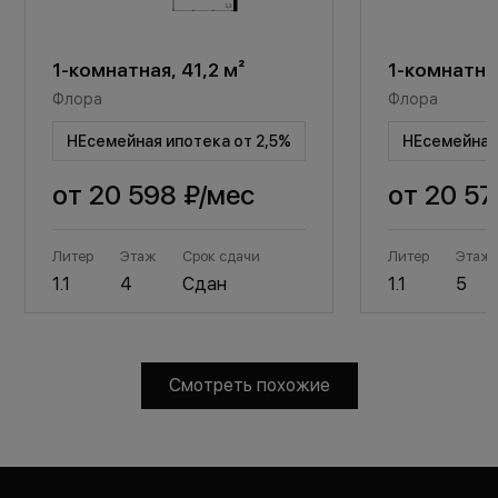
1-комнатная, 41,2 м²
1-комнатная
Флора
Флора
НЕсемейная ипотека от 2,5%
НЕсемейная 
от
20 598 ₽
/мес
от
20 57
Литер
Этаж
Срок сдачи
Литер
Этаж
1.1
4
Сдан
1.1
5
Смотреть похожие