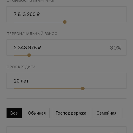
СТОИМОСТЬ КВАРТИРЫ
ПЕРВОНАЧАЛЬНЫЙ ВЗНОС
30%
СРОК КРЕДИТА
Все
Обычная
Господдержка
Семейная
Во