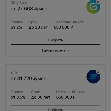
СберБанк
от
27 668 ₽
/мес
Ставка
Срок
Налоговый вычет
от
2
%
до
30
лет
650 000 ₽
Выбрать
Ещё программы
Семейная
ВТБ
от
37 049 ₽
/мес
от
31 720 ₽
/мес
Ставка
Срок
Налоговый вычет
Ставка
Срок
Налоговый вычет
от
3.5
%
до
30
лет
650 000 ₽
от
3.5
%
до
30
лет
650 000 ₽
Выбрать
Выбрать