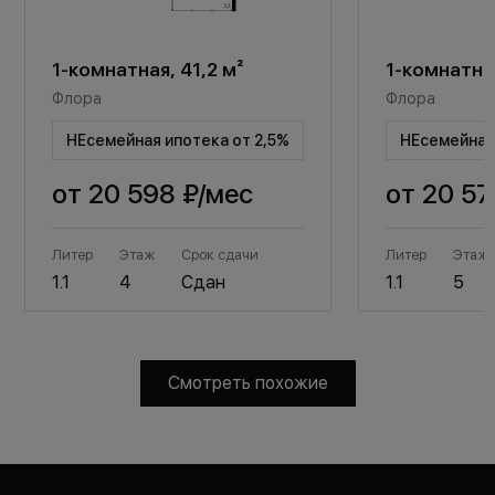
1-комнатная, 41,2 м²
1-комнатная
Флора
Флора
НЕсемейная ипотека от 2,5%
НЕсемейная 
от
20 598 ₽
/мес
от
20 57
Литер
Этаж
Срок сдачи
Литер
Этаж
1.1
4
Сдан
1.1
5
Смотреть похожие