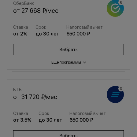
СберБанк
от
27 668 ₽
/мес
Ставка
Срок
Налоговый вычет
от
2
%
до
30
лет
650 000 ₽
Выбрать
Ещё программы
Семейная
ВТБ
от
37 049 ₽
/мес
от
31 720 ₽
/мес
Ставка
Срок
Налоговый вычет
Ставка
Срок
Налоговый вычет
от
3.5
%
до
30
лет
650 000 ₽
от
3.5
%
до
30
лет
650 000 ₽
Выбрать
Выбрать