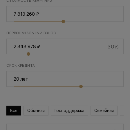
СТОИМОСТЬ КВАРТИРЫ
ПЕРВОНАЧАЛЬНЫЙ ВЗНОС
30%
СРОК КРЕДИТА
Все
Обычная
Господдержка
Семейная
Во