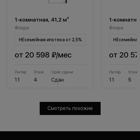
1-комнатная, 41,2 м²
1-комнатная
Флора
Флора
НЕсемейная ипотека от 2,5%
НЕсемейная 
от
20 598 ₽
/мес
от
20 57
Литер
Этаж
Срок сдачи
Литер
Этаж
1.1
4
Сдан
1.1
5
Смотреть похожие