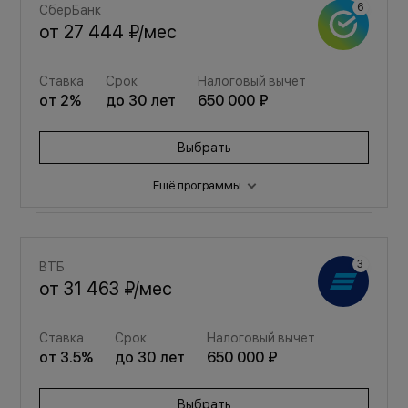
СберБанк
от
27 444 ₽
/мес
Ставка
Срок
Налоговый вычет
от
2
%
до
30
лет
650 000 ₽
Выбрать
Ещё программы
Семейная
ВТБ
от
36 749 ₽
/мес
от
31 463 ₽
/мес
Ставка
Срок
Налоговый вычет
Ставка
Срок
Налоговый вычет
от
3.5
%
до
30
лет
650 000 ₽
от
3.5
%
до
30
лет
650 000 ₽
Выбрать
Выбрать