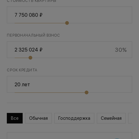
СТОИМОСТЬ КВАРТИРЫ
ПЕРВОНАЧАЛЬНЫЙ ВЗНОС
30%
СРОК КРЕДИТА
Все
Обычная
Господдержка
Семейная
Во