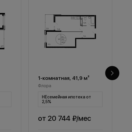
1-комнатная, 41,9 м²
1
Флора
Ф
т
НЕсемейная ипотека от
2,5%
от
20 744 ₽
/мес