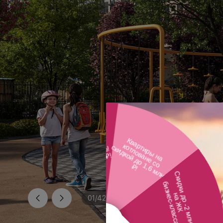
01
/
42