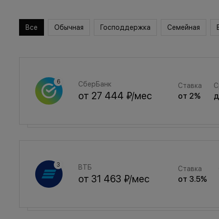
Все
Обычная
Господдержка
Семейная
СберБанк
Ставка
С
от
27 444 ₽
/мес
от
2
%
Семейная
Ставка
ВТБ
Ставка
от
36 749 ₽
/мес
от
3.5
%
от
31 463 ₽
/мес
от
3.5
%