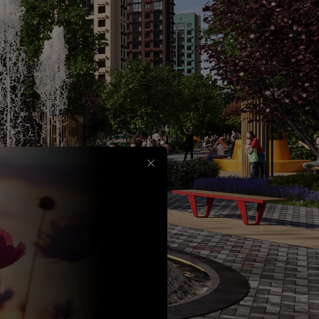
Срок
до
30
лет
Выбрать
вычет