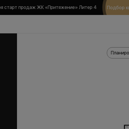
ря старт продаж ЖК «Притяжение» Литер 4
Подбор к
Планиро