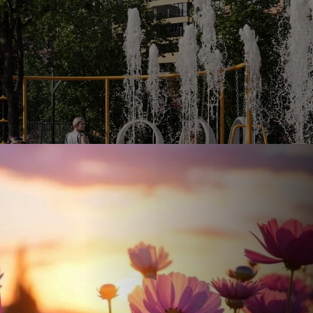
Ставка
Обычная
от
17.5
%
от
81 644 ₽
/мес
Налоговый 
650 000 ₽