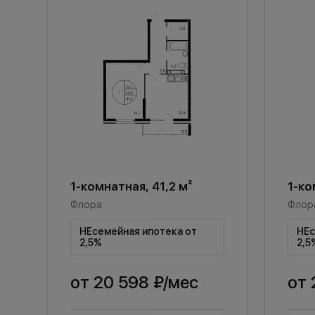
1-комнатная, 41,2 м²
1-ко
Флора
Флор
НЕсемейная ипотека от
НЕс
2,5%
2,5
от
20 598 ₽
/мес
от