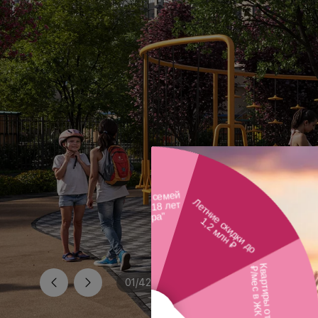
01
/
42