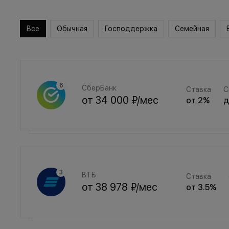
Все
Обычная
Господдержка
Семейная
СберБанк
Ставка
С
от
34 000 ₽
/мес
от
2
%
Семейная
Ставка
ВТБ
Ставка
от
45 526 ₽
/мес
от
3.5
%
от
38 978 ₽
/мес
от
3.5
%