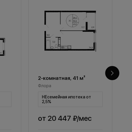
2-комнатная, 41 м²
2
Флора
Ф
т
НЕсемейная ипотека от
2,5%
от
20 447 ₽
/мес