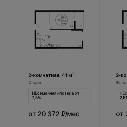
2-комнатная, 41 м²
2-ко
Флора
Флор
НЕсемейная ипотека от
НЕс
2,5%
2,5
от
20 372 ₽
/мес
от