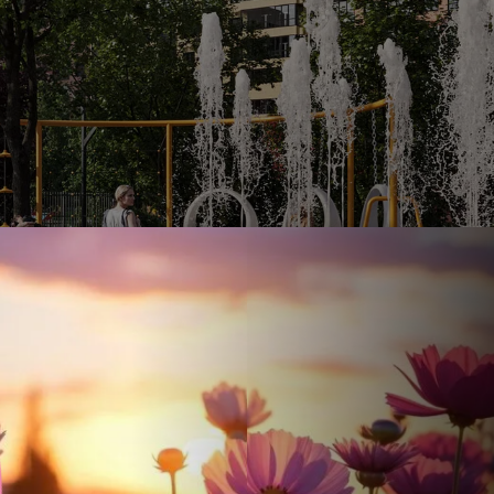
Ставка
Обычная
от
17.5
%
от
101 145 ₽
/мес
Налоговый 
650 000 ₽