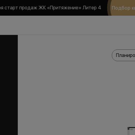
ря старт продаж ЖК «Притяжение» Литер 4
Подбор к
Планиро