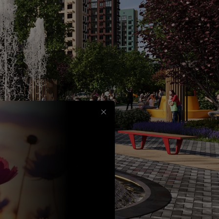
Срок
до
30
лет
Выбрать
вычет