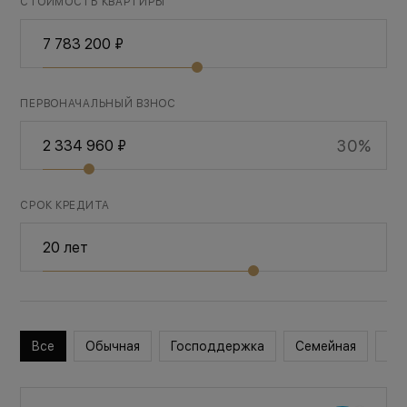
СТОИМОСТЬ КВАРТИРЫ
ПЕРВОНАЧАЛЬНЫЙ ВЗНОС
30%
СРОК КРЕДИТА
Все
Обычная
Господдержка
Семейная
Во