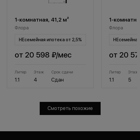
1-комнатная, 41,2 м²
1-комнатная
Флора
Флора
НЕсемейная ипотека от 2,5%
НЕсемейная 
от
20 598 ₽
/мес
от
20 57
Литер
Этаж
Срок сдачи
Литер
Этаж
1.1
4
Сдан
1.1
5
Смотреть похожие