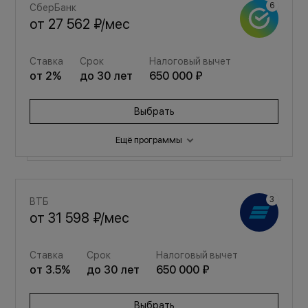
СберБанк
от
27 562 ₽
/мес
Ставка
Срок
Налоговый вычет
от
2
%
до
30
лет
650 000 ₽
Выбрать
Ещё программы
Семейная
ВТБ
от
36 906 ₽
/мес
от
31 598 ₽
/мес
Ставка
Срок
Налоговый вычет
Ставка
Срок
Налоговый вычет
от
3.5
%
до
30
лет
650 000 ₽
от
3.5
%
до
30
лет
650 000 ₽
Выбрать
Выбрать