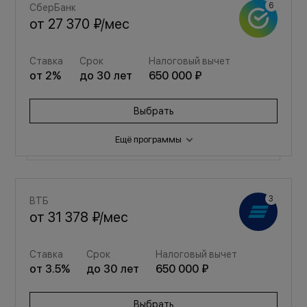
СберБанк
от
27 370 ₽
/мес
Ставка
Срок
Налоговый вычет
от
2
%
до
30
лет
650 000 ₽
Выбрать
Ещё программы
Семейная
ВТБ
от
36 649 ₽
/мес
от
31 378 ₽
/мес
Ставка
Срок
Налоговый вычет
Ставка
Срок
Налоговый вычет
от
3.5
%
до
30
лет
650 000 ₽
от
3.5
%
до
30
лет
650 000 ₽
Выбрать
Выбрать