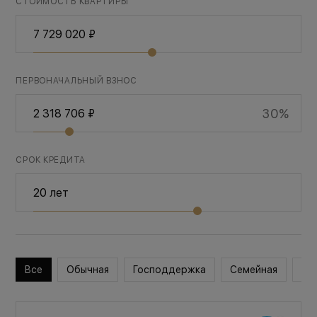
СТОИМОСТЬ КВАРТИРЫ
ПЕРВОНАЧАЛЬНЫЙ ВЗНОС
30%
СРОК КРЕДИТА
Все
Обычная
Господдержка
Семейная
Во