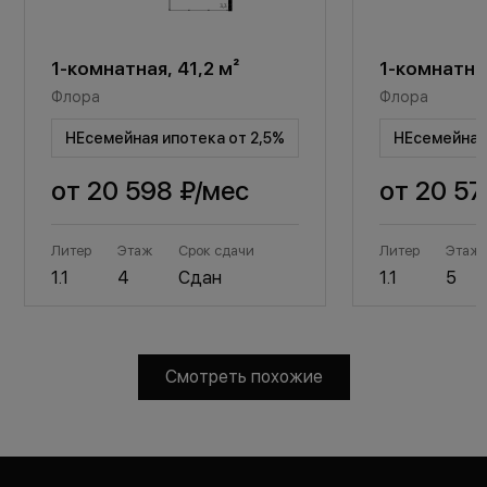
1-комнатная, 41,2 м²
1-комнатная
Флора
Флора
НЕсемейная ипотека от 2,5%
НЕсемейная 
от
20 598 ₽
/мес
от
20 57
Литер
Этаж
Срок сдачи
Литер
Этаж
1.1
4
Сдан
1.1
5
Смотреть похожие